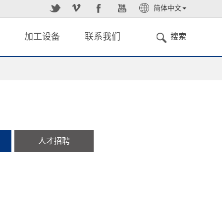
简体中文
English
加工设备
联系我们
搜索
人才招聘